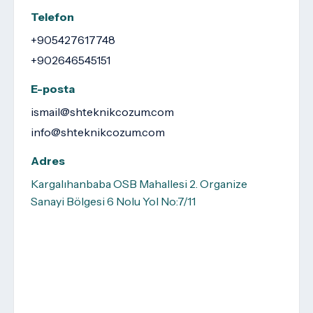
Telefon
+905427617748
+902646545151
E-posta
ismail@shteknikcozum.com
info@shteknikcozum.com
Adres
Kargalıhanbaba OSB Mahallesi 2. Organize
Sanayi Bölgesi 6 Nolu Yol No:7/11