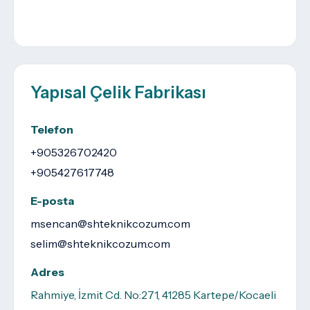
Yapısal Çelik Fabrikası
Telefon
+905326702420
+905427617748
E-posta
msencan@shteknikcozum.com
selim@shteknikcozum.com
Adres
Rahmiye, İzmit Cd. No:271, 41285 Kartepe/Kocaeli