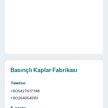
Basınçlı Kaplar Fabrikası
Telefon
+905427617748
+902646545151
E-posta