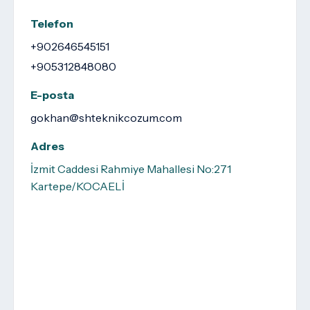
Telefon
+902646545151
+905312848080
E-posta
gokhan@shteknikcozum.com
Adres
İzmit Caddesi Rahmiye Mahallesi No:271
Kartepe/KOCAELİ