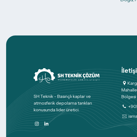
İletiş
Karg
Mahalle
SH Teknik - Basınçlı kaplar ve
Bölgesi 
atmosferik depolama tankları
+90
konusunda lider üretici.
ism