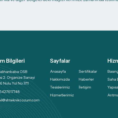
im Bilgileri
Sayfalar
Hiz
Anasayfa
Sertifikalar
Basınç
alıhanbaba OSB
si 2. Organize Sanayi
Hakkımızda
Haberler
Saha 
6 Nolu Yol No:7/11
Tesislerimiz
İletişim
Yapısa
5427617748
Hizmetlerimiz
Arıtma
ail@shteknikcozum.com