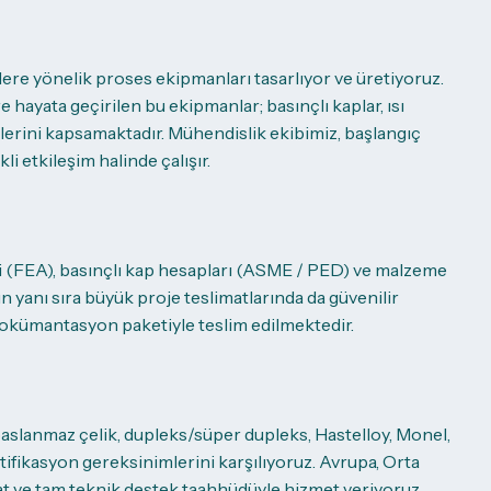
lere yönelik proses ekipmanları tasarlıyor ve üretiyoruz.
 hayata geçirilen bu ekipmanlar; basınçlı kaplar, ısı
şenlerini kapsamaktadır. Mühendislik ekibimiz, başlangıç
i etkileşim halinde çalışır.
i (FEA), basınçlı kap hesapları (ASME / PED) ve malzeme
n yanı sıra büyük proje teslimatlarında da güvenilir
dokümantasyon paketiyle teslim edilmektedir.
aslanmaz çelik, dupleks/süper dupleks, Hastelloy, Monel,
rtifikasyon gereksinimlerini karşılıyoruz. Avrupa, Orta
at ve tam teknik destek taahhüdüyle hizmet veriyoruz.