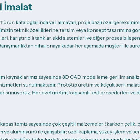
l İmalat
t ürün kataloglarında yer almayan, proje bazlı özel gereksinim
mizin teknik özelliklerine, tersim veya konsept tasarımına göre
leri, karıştırıcılı tanklar, skid sistemleri ve diğer proses bile
danışmanlıktan nihai onaya kadar her aşamada müşteri ile sürekl
rım kaynaklarımız sayesinde 3D CAD modelleme, gerilim analiz
hizmetleri sunulmaktadır. Prototip üretim ve küçük seri imalatı
r sunuyoruz. Her özel üretim, kapsamlı test prosedürleri ve 
kapasitemiz sayesinde çok çeşitli malzemeler (karbon çelik, p
m ve alüminyum) ile çalışabilir; özel kaplama, yüzey işlem ve se
frika ve diğer bölgelerdeki müşterilerimize zamanında teslim