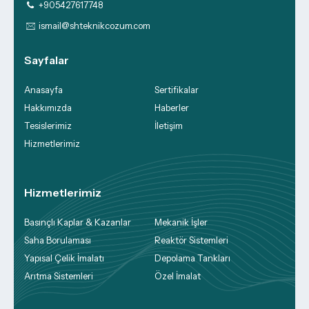
+905427617748
ismail@shteknikcozum.com
Sayfalar
Anasayfa
Sertifikalar
Hakkımızda
Haberler
Tesislerimiz
İletişim
Hizmetlerimiz
Hizmetlerimiz
Basınçlı Kaplar & Kazanlar
Mekanik İşler
Saha Borulaması
Reaktör Sistemleri
Yapısal Çelik İmalatı
Depolama Tankları
Arıtma Sistemleri
Özel İmalat