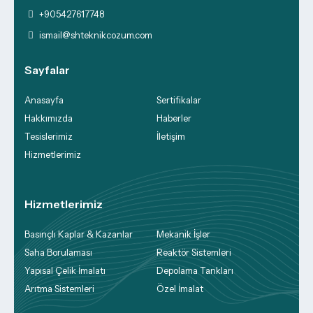
+905427617748
ismail@shteknikcozum.com
Sayfalar
Anasayfa
Sertifikalar
Hakkımızda
Haberler
Tesislerimiz
İletişim
Hizmetlerimiz
Hizmetlerimiz
Basınçlı Kaplar & Kazanlar
Mekanik İşler
Saha Borulaması
Reaktör Sistemleri
Yapısal Çelik İmalatı
Depolama Tankları
Arıtma Sistemleri
Özel İmalat