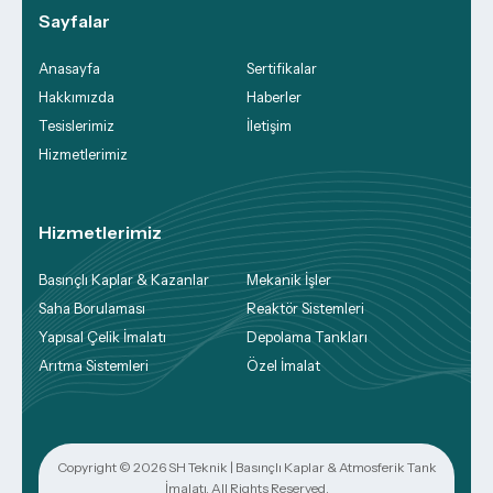
Sayfalar
Anasayfa
Sertifikalar
Hakkımızda
Haberler
Tesislerimiz
İletişim
Hizmetlerimiz
Hizmetlerimiz
Basınçlı Kaplar & Kazanlar
Mekanik İşler
Saha Borulaması
Reaktör Sistemleri
Yapısal Çelik İmalatı
Depolama Tankları
Arıtma Sistemleri
Özel İmalat
Copyright © 2026
SH Teknik | Basınçlı Kaplar & Atmosferik Tank
İmalatı
, All Rights Reserved.