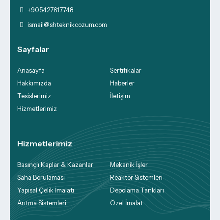
+905427617748
ismail@shteknikcozum.com
Sayfalar
Anasayfa
Sertifikalar
Hakkımızda
Haberler
Tesislerimiz
İletişim
Hizmetlerimiz
Hizmetlerimiz
Basınçlı Kaplar & Kazanlar
Mekanik İşler
Saha Borulaması
Reaktör Sistemleri
Yapısal Çelik İmalatı
Depolama Tankları
Arıtma Sistemleri
Özel İmalat