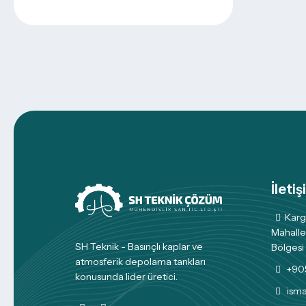
İletiş
Karg
Mahalle
SH Teknik - Basınçlı kaplar ve
Bölgesi 
atmosferik depolama tankları
+90
konusunda lider üretici.
ism