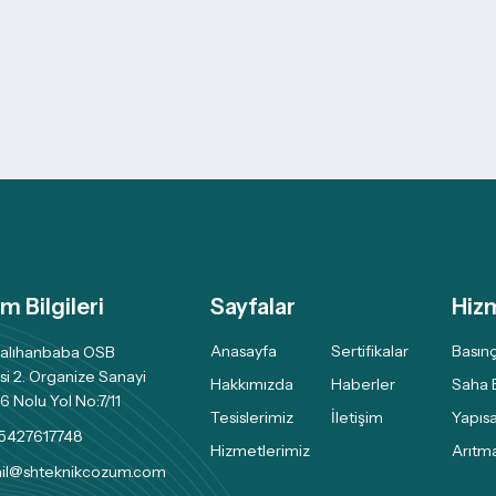
im Bilgileri
Sayfalar
Hiz
Anasayfa
Sertifikalar
Basınç
alıhanbaba OSB
si 2. Organize Sanayi
Hakkımızda
Haberler
Saha 
6 Nolu Yol No:7/11
Tesislerimiz
İletişim
Yapısa
5427617748
Hizmetlerimiz
Arıtma
ail@shteknikcozum.com