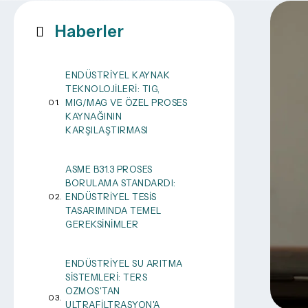
Haberler
ENDÜSTRIYEL KAYNAK
TEKNOLOJILERI: TIG,
MIG/MAG VE ÖZEL PROSES
KAYNAĞININ
KARŞILAŞTIRMASI
ASME B31.3 PROSES
BORULAMA STANDARDI:
ENDÜSTRIYEL TESIS
TASARIMINDA TEMEL
GEREKSINIMLER
ENDÜSTRIYEL SU ARITMA
SISTEMLERI: TERS
OZMOS'TAN
ULTRAFILTRASYON'A