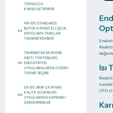
TEKNOLOJI
KARŞILAŞTIRMASI
End
API 650 STANDARDI:
Opt
BÜYÜK KAPASITELI ÇELIK
DEPOLAMA TANKLARI
TASARIM REHBERI
Endüstr
Reaktör 
TAHRIBATSIZ MUAYENE
değerle
(NDT) YÖNTEMLERI:
ENDÜSTRIYEL
Isı
UYGULAMALARDA DOĞRU
TEKNIK SEÇIMI
Reaktör
transfer
EN ISO 3834-2 KAYNAK
CFD (He
KALITE GÜVENCESI:
UYGULAMADA KAPSAMLI
GEREKSINIMLER
Karı