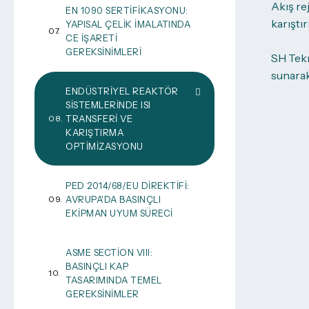
Akış rej
EN 1090 SERTIFIKASYONU:
karıştır
YAPISAL ÇELIK İMALATINDA
CE İŞARETI
GEREKSINIMLERI
SH Tekn
sunarak
ENDÜSTRIYEL REAKTÖR
SISTEMLERINDE ISI
TRANSFERI VE
KARIŞTIRMA
OPTIMIZASYONU
PED 2014/68/EU DIREKTIFI:
AVRUPA'DA BASINÇLI
EKIPMAN UYUM SÜRECI
ASME SECTION VIII:
BASINÇLI KAP
TASARIMINDA TEMEL
GEREKSINIMLER